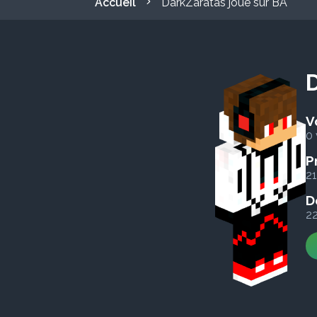
Accueil
DarkZaratas joue sur BA
D
V
0 
P
2
D
2