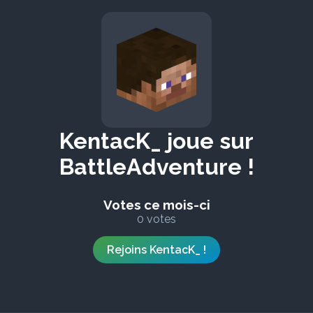
KentacK_ joue sur
BattleAdventure !
Votes ce mois-ci
0 votes
Rejoins KentacK_ !