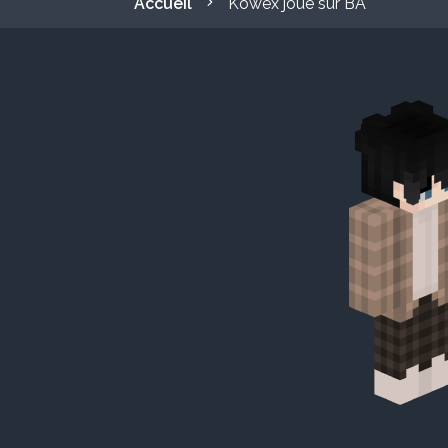
Accueil
Kowex joue sur BA