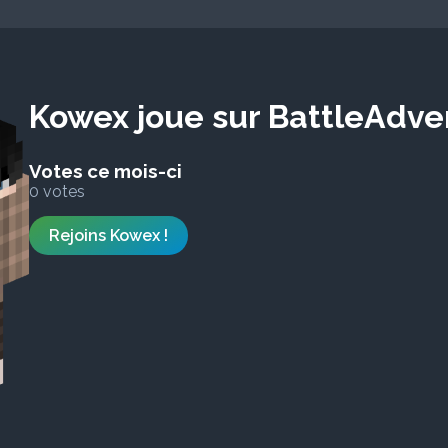
Kowex joue sur BattleAdve
Votes ce mois-ci
0 votes
Rejoins Kowex !