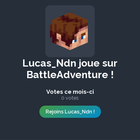
Lucas_Ndn joue sur
BattleAdventure !
Votes ce mois-ci
0 votes
Rejoins Lucas_Ndn !