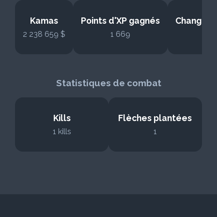
Kamas
Points d'XP gagnés
Changeme
2 238 659 $
1 669
Statistiques de combat
Kills
Flèches plantées
1 kills
1