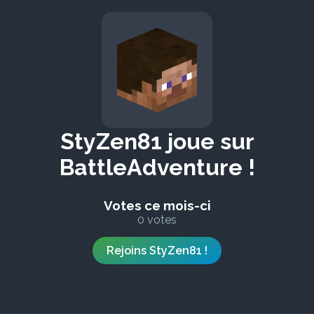
StyZen81 joue sur
BattleAdventure !
Votes ce mois-ci
0 votes
Rejoins StyZen81 !