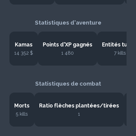
Statistiques d'aventure
Kamas
Points d'XP gagnés
Entités tuée
14 352 $
1 480
7 kills
Statistiques de combat
Morts
Ratio flèches plantées/tirées
Fl
5 kills
1