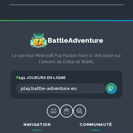
BattleAdventure
Le serveur Minecraft Pvp Faction Farm to Win basé sur
l'univers de Dofus et Wakfu.
151 JOUEURS EN LIGNE
content_copy
NAVIGATION
COMMUNAUTÉ