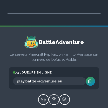
BattleAdventure
Le serveur Minecraft Pvp Faction Farm to Win basé sur
l'univers de Dofus et Wakfu.
74 JOUEURS EN LIGNE
content_copy