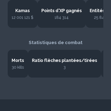
Kamas
Points d'XP gagnés
Entités t
12 001 121 $
184 314
25 840 ki
Statistiques de combat
Morts
Ratio flèches plantées/tirées
Fl
30 kills
3