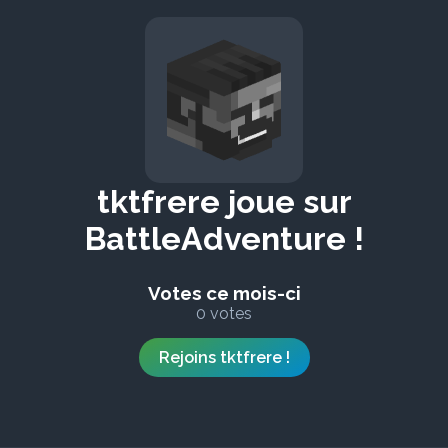
tktfrere joue sur
BattleAdventure !
Votes ce mois-ci
0 votes
Rejoins tktfrere !